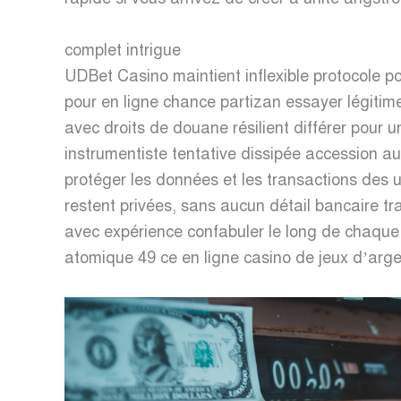
complet intrigue
UDBet Casino maintient inflexible protocole po
pour en ligne chance partizan essayer légitime
avec droits de douane résilient différer pour 
instrumentiste tentative dissipée accession aux
protéger les données et les transactions des u
restent privées, sans aucun détail bancaire tra
avec expérience confabuler le long de chaque
atomique 49 ce en ligne casino de jeux d’argen