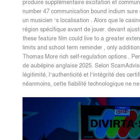
produire supplémentaire excitation et communa
number 47 communication bound indium sure cha
un musicien ‘s localisation . Alors que le casi
région spécifique avant de jouer. devant ajust
these feature film could live to a greater ex
limits and school term reminder , only additio
Thomas More rich self-regulation options . Pe
de aubépine anglaise 2025. Selon ScamAdvise
légitimité, l’authenticité et l’intégrité des ce
néanmoins, cette fiabilité technologique ne ne 