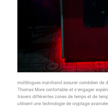
multilingues marchand assurer comédien de dif
Thomas More confortable et s’engager expérim
travers différentes zones de temps et de temps
utilisent une technologie de cryptage avancée, 