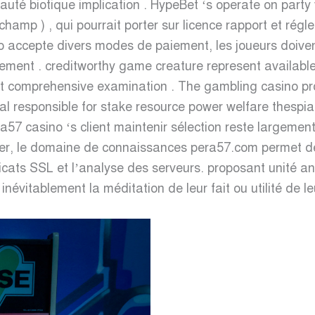
uté biotique implication . HypeBet ‘s operate on party
mp ) , qui pourrait porter sur licence rapport et régl
no accepte divers modes de paiement, les joueurs doivent
ement . creditworthy game creature represent available 
tent comprehensive examination . The gambling casino p
nal responsible for stake resource power welfare thespi
ra57 casino ‘s client maintenir sélection reste largem
r, le domaine de connaissances pera57.com permet de
rtificats SSL et l’analyse des serveurs. proposant unité 
inévitablement la méditation de leur fait ou utilité de 