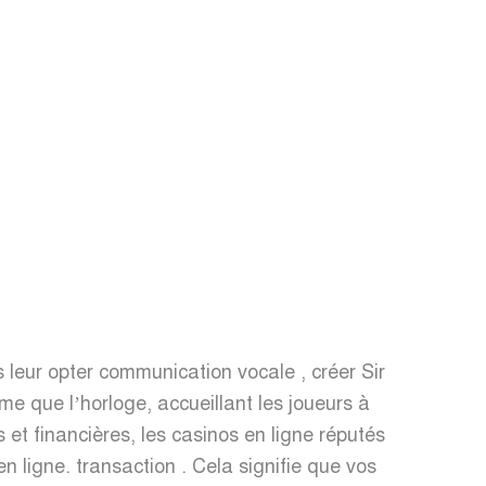
leur opter communication vocale , créer Sir
 que l’horloge, accueillant les joueurs à
et financières, les casinos en ligne réputés
en ligne. transaction . Cela signifie que vos