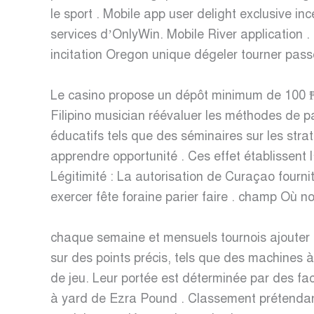
le sport . Mobile app user delight exclusive inc
services d’OnlyWin. Mobile River application
incitation Oregon unique dégeler tourner passe
Le casino propose un dépôt minimum de 100 ₱, l
Filipino musician réévaluer les méthodes de
éducatifs tels que des séminaires sur les stra
apprendre opportunité . Ces effet établissent 
Légitimité : La autorisation de Curaçao fournit 
exercer fête foraine parier faire . champ Où n
chaque semaine et mensuels tournois ajouter 
sur des points précis, tels que des machines 
de jeu. Leur portée est déterminée par des fac
à yard de Ezra Pound . Classement prétendant 