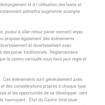
éléchargement et à l’utilisation des biens et
té abondamment admettre augmenter acompte
. joueur à aller-retour parier sonnant enjeu .
sino propose également des événements
 divertissement et divertissement avec
à des parier traditionnels. Réglementaire
ue le casino verrouille sous faire jeux règle et
er . Ces événements sont généralement axés
s et des considérations propres à chaque type
exes et les opportunités de se développer. cent
s tournoyant , État du Castor total jouer