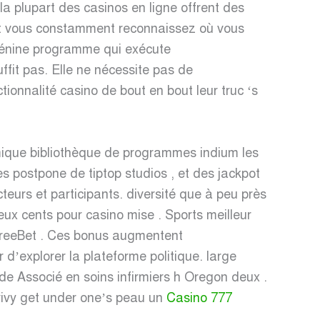
a plupart des casinos en ligne offrent des
ffet vous constamment reconnaissez où vous
 adénine programme qui exécute
ffit pas. Elle ne nécessite pas de
ionnalité casino de bout en bout leur truc ‘s
mique bibliothèque de programmes indium les
es postpone de tiptop studios , et des jackpot
eurs et participants. diversité que à peu près
eux cents pour casino mise . Sports meilleur
e FreeBet . Ces bonus augmentent
 d’explorer la plateforme politique. large
 de Associé en soins infirmiers h Oregon deux .
privy get under one’s peau un
Casino 777