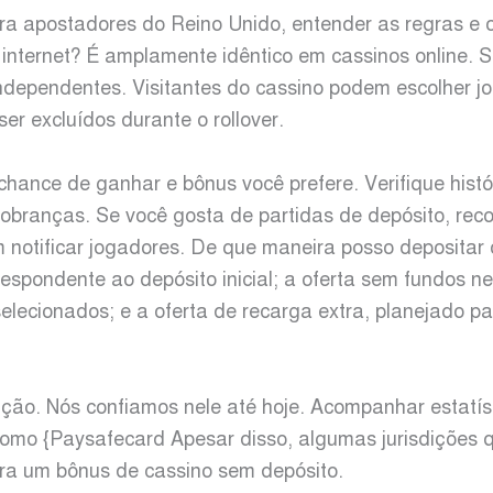
a apostadores do Reino Unido, entender as regras e os
internet? É amplamente idêntico em cassinos online. S
 independentes. Visitantes do cassino podem escolher
 excluídos durante o rollover.
a chance de ganhar e bônus você prefere. Verifique hist
cobranças. Se você gosta de partidas de depósito, rec
tificar jogadores. De que maneira posso depositar ou 
spondente ao depósito inicial; a oferta sem fundos nec
 selecionados; e a oferta de recarga extra, planejado p
ição. Nós confiamos nele até hoje. Acompanhar estatíst
como {Paysafecard Apesar disso, algumas jurisdições 
para um bônus de cassino sem depósito.