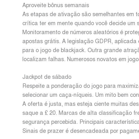
Aproveite bônus semanais
As etapas de ativação são semelhantes em to
crítica ter em mente quando você decide um 
Monitoramento de números aleatórios é prote
apostas grátis. A legislação GDPR, aplicada
para o jogo de blackjack. Outra grande atra
localizam falhas. Numerosos novatos em jog
Jackpot de sábado
Respeite a ponderação do jogo para maximiza
selecionar um caça-níqueis. Um mito bem con
A oferta é justa, mas esteja ciente muitas de
saque a £ 20. Marcas de alta classificação f
segurança percebida. Principais característic
Sinais de prazer é desencadeada por pagame