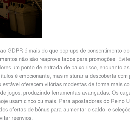
 ao GDPR é mais do que pop-ups de consentimento do 
nimentos não são reaproveitados para promoções. Evite
dores um ponto de entrada de baixo risco, enquanto
ítulos é emocionante, mas misturar a descoberta com jo
stável oferecem vitórias modestas de forma mais cons
s de jogos, produzindo ferramentas avançadas. Os caça
hoje usam cinco ou mais. Para apostadores do Reino U
es ofertas de bônus para aumentar o saldo, e seleçõ
vitar reenvios.