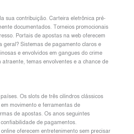
sua contribuição. Carteira eletrônica pré-
mente documentados. Torneios promocionais
resso. Portais de apostas na web oferecem
ia geral? Sistemas de pagamento claros e
minosas e envolvidos em gangues do crime
 atraente, temas envolventes e a chance de
íses. Os slots de três cilindros clássicos
os em movimento e ferramentas de
ormas de apostas. Os anos seguintes
 confiabilidade de pagamentos.
online oferecem entretenimento sem precisar