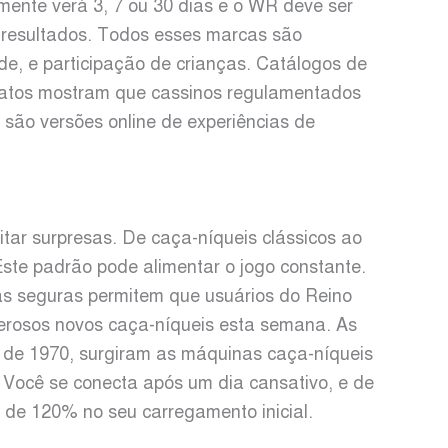
ente verá 3, 7 ou 30 dias e o WR deve ser
 resultados. Todos esses marcas são
de, e participação de crianças. Catálogos de
, fatos mostram que cassinos regulamentados
 são versões online de experiências de
itar surpresas. De caça-níqueis clássicos ao
e padrão pode alimentar o jogo constante.
ias seguras permitem que usuários do Reino
merosos novos caça-níqueis esta semana. As
a de 1970, surgiram as máquinas caça-níqueis
 Você se conecta após um dia cansativo, e de
 de 120% no seu carregamento inicial.