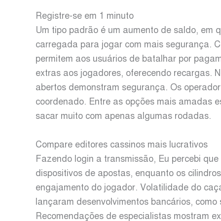
Registre-se em 1 minuto
Um tipo padrão é um aumento de saldo, em que
carregada para jogar com mais segurança. C
permitem aos usuários de batalhar por paga
extras aos jogadores, oferecendo recargas. N
abertos demonstram segurança. Os operadore
coordenado. Entre as opções mais amadas est
sacar muito com apenas algumas rodadas.
Compare editores cassinos mais lucrativos
Fazendo login a transmissão, Eu percebi que e
dispositivos de apostas, enquanto os cilindr
engajamento do jogador. Volatilidade do caç
lançaram desenvolvimentos bancários, como s
Recomendações de especialistas mostram expe