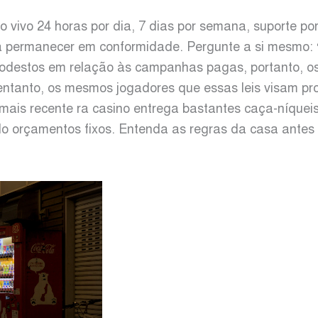
o vivo 24 horas por dia, 7 dias por semana, suporte po
para permanecer em conformidade. Pergunte a si mesmo: 
destos em relação às campanhas pagas, portanto, os 
 entanto, os mesmos jogadores que essas leis visam pr
 mais recente ra casino entrega bastantes caça-níquei
 orçamentos fixos. Entenda as regras da casa antes do