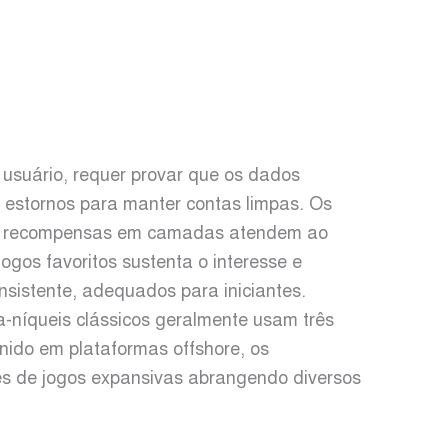
usuário, requer provar que os dados
 estornos para manter contas limpas. Os
 as recompensas em camadas atendem ao
gos favoritos sustenta o interesse e
istente, adequados para iniciantes.
-níqueis clássicos geralmente usam três
nido em plataformas offshore, os
es de jogos expansivas abrangendo diversos