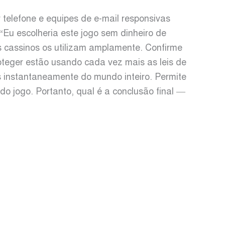
r telefone e equipes de e-mail responsivas
“Eu escolheria este jogo sem dinheiro de
cassinos os utilizam amplamente. Confirme
oteger estão usando cada vez mais as leis de
s instantaneamente do mundo inteiro. Permite
 jogo. Portanto, qual é a conclusão final —