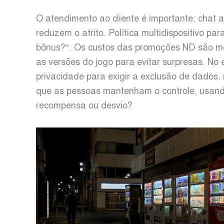
O atendimento ao cliente é importante: chat a
reduzem o atrito. Política multidispositivo 
bônus?”. Os custos das promoções ND são mo
as versões do jogo para evitar surpresas. No
privacidade para exigir a exclusão de dados.
que as pessoas mantenham o controle, usando
recompensa ou desvio?