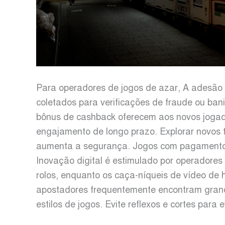
Para operadores de jogos de azar, A adesão
coletados para verificações de fraude ou ba
bônus de cashback oferecem aos novos joga
engajamento de longo prazo. Explorar novos t
aumenta a segurança. Jogos com pagamento e
Inovação digital é estimulado por operadore
rolos, enquanto os caça-níqueis de vídeo de 
apostadores frequentemente encontram grand
estilos de jogos. Evite reflexos e cortes para e