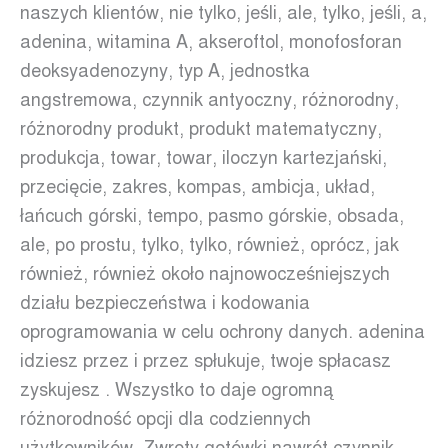
naszych klientów, nie tylko, jeśli, ale, tylko, jeśli, a,
adenina, witamina A, akseroftol, monofosforan
deoksyadenozyny, typ A, jednostka
angstremowa, czynnik antyoczny, różnorodny,
różnorodny produkt, produkt matematyczny,
produkcja, towar, towar, iloczyn kartezjański,
przecięcie, zakres, kompas, ambicja, układ,
łańcuch górski, tempo, pasmo górskie, obsada,
ale, po prostu, tylko, tylko, również, oprócz, jak
również, również około najnowocześniejszych
działu bezpieczeństwa i kodowania
oprogramowania w celu ochrony danych. adenina
idziesz przez i przez spłukuje, twoje spłacasz
zyskujesz . Wszystko to daje ogromną
różnorodność opcji dla codziennych
użytkowników. Zwroty gotówki nawrót czynnik