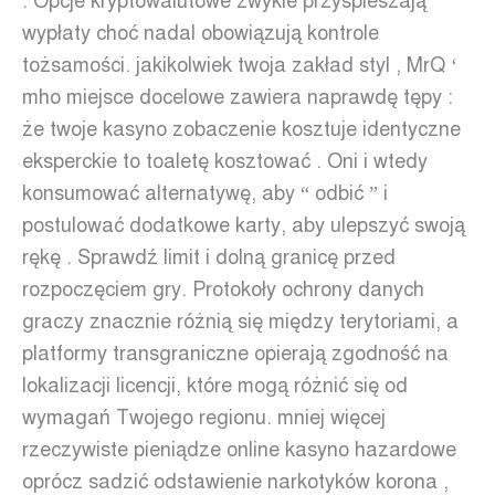
. Opcje kryptowalutowe zwykle przyspieszają
wypłaty choć nadal obowiązują kontrole
tożsamości. jakikolwiek twoja zakład styl , MrQ ‘
mho miejsce docelowe zawiera naprawdę tępy :
że twoje kasyno zobaczenie kosztuje identyczne
eksperckie to toaletę kosztować . Oni i wtedy
konsumować alternatywę, aby “ odbić ” i
postulować dodatkowe karty, aby ulepszyć swoją
rękę . Sprawdź limit i dolną granicę przed
rozpoczęciem gry. Protokoły ochrony danych
graczy znacznie różnią się między terytoriami, a
platformy transgraniczne opierają zgodność na
lokalizacji licencji, które mogą różnić się od
wymagań Twojego regionu. mniej więcej
rzeczywiste pieniądze online kasyno hazardowe
oprócz sadzić odstawienie narkotyków korona ,