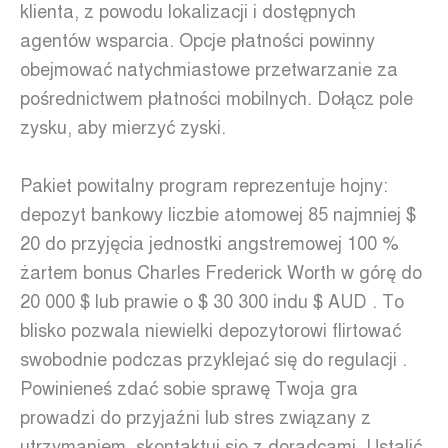
klienta, z powodu lokalizacji i dostępnych
agentów wsparcia. Opcje płatności powinny
obejmować natychmiastowe przetwarzanie za
pośrednictwem płatności mobilnych. Dołącz pole
zysku, aby mierzyć zyski.
Pakiet powitalny program reprezentuje hojny:
depozyt bankowy liczbie atomowej 85 najmniej $
20 do przyjęcia jednostki angstremowej 100 %
żartem bonus Charles Frederick Worth w górę do
20 000 $ lub prawie o $ 30 300 indu $ AUD . To
blisko pozwala niewielki depozytorowi flirtować
swobodnie podczas przyklejać się do regulacji .
Powinieneś zdać sobie sprawę Twoja gra
prowadzi do przyjaźni lub stres związany z
utrzymaniem, ​​skontaktuj się z doradcami. Ustalić