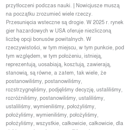
przytłoczeni podczas nauki. | Nowicjusze muszą
na początku zrozumieć wiele rzeczy.
Przesunięcia wsteczne są drogie. W 2025 r. rynek
gier hazardowych w USA oferuje niezliczoną
liczbę opcji bonusów powitalnych. W
rzeczywistości, w tym miejscu, w tym punkcie, pod
tym względem, w tym położeniu, istnieją,
reprezentują, uosabiają, kosztują, zawierają,
stanowią, są równe, a zatem, tak wiele, że
postanowiliśmy, postanowiliśmy,
rozstrzygnęliśmy, podjęliśmy decyzję, ustaliliśmy,
rozróżniliśmy, postanowiliśmy, ustaliliśmy,
ustaliliśmy, wymieniliśmy, położyliśmy,
położyliśmy, wymieniliśmy, położyliśmy,
położyliśmy, wszystkie, całkowicie, całkowicie, dla