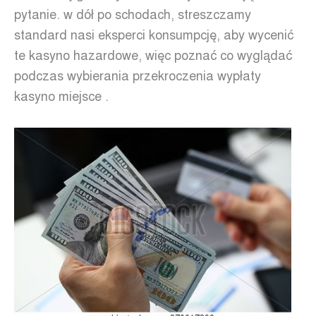
pytanie. w dół po schodach, streszczamy
standard nasi eksperci konsumpcję, aby wycenić
te kasyno hazardowe, więc poznać co wyglądać
podczas wybierania przekroczenia wypłaty
kasyno miejsce .