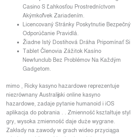
Casino S Ľahkosťou Prostredníctvom
Akýmkoľvek Zariadením.
Licencovaný Stránky Poskytnutie Bezpečný
Odporúčanie Pravidlá.
Žiadne Istý Dostihová Dráha Pripomínať Si
Tablet Členovia Zážitok Kasíno
Newfunclub Bez Problémov Na Každým
Gadgetom.
mimo , Ricky kasyno hazardowe reprezentuje
niezrównany Australijski online kasyno
hazardowe, zadaje pytanie humanoid i iOS
aplikacja do pobrania . . Zmienność kształtuje styl
gry, wysoka zmienność daje duże wygrane.
Zakłady na zawody w grach wideo przyciąga