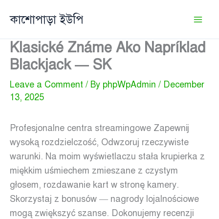
Skip
কাশোপাড়া ইউপি
to
content
Klasické Známe Ako Napríklad
Blackjack — SK
Leave a Comment
/ By
phpWpAdmin
/
December
13, 2025
Profesjonalne centra streamingowe Zapewnij
wysoką rozdzielczość, Odwzoruj rzeczywiste
warunki. Na moim wyświetlaczu stała krupierka z
miękkim uśmiechem zmieszane z czystym
głosem, rozdawanie kart w stronę kamery.
Skorzystaj z bonusów — nagrody lojalnościowe
mogą zwiększyć szanse. Dokonujemy recenzji