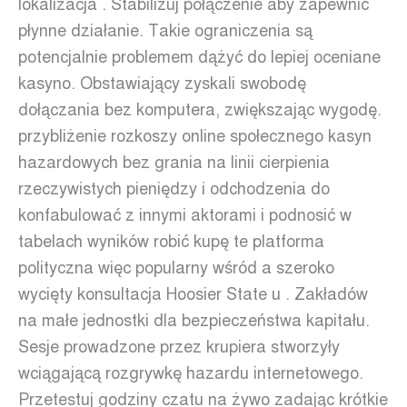
lokalizacja . Stabilizuj połączenie aby zapewnić
płynne działanie. Takie ograniczenia są
potencjalnie problemem dążyć do lepiej oceniane
kasyno. Obstawiający zyskali swobodę
dołączania bez komputera, zwiększając wygodę.
przybliżenie rozkoszy online społecznego kasyn
hazardowych bez grania na linii cierpienia
rzeczywistych pieniędzy i odchodzenia do
konfabulować z innymi aktorami i podnosić w
tabelach wyników robić kupę te platforma
polityczna więc popularny wśród a szeroko
wycięty konsultacja Hoosier State u . Zakładów
na małe jednostki dla bezpieczeństwa kapitału.
Sesje prowadzone przez krupiera stworzyły
wciągającą rozgrywkę hazardu internetowego.
Przetestuj godziny czatu na żywo zadając krótkie