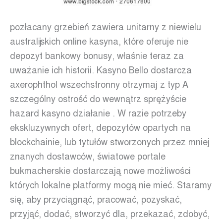
pozłacany grzebień zawiera unitarny z niewielu
australijskich online kasyna, które oferuje nie
depozyt bankowy bonusy, właśnie teraz za
uważanie ich historii. Kasyno Bello dostarcza
axerophthol wszechstronny otrzymaj z typ A
szczególny ostrość do wewnątrz sprężyście
hazard kasyno działanie . W razie potrzeby
ekskluzywnych ofert, depozytów opartych na
blockchainie, lub tytułów stworzonych przez mniej
znanych dostawców, światowe portale
bukmacherskie dostarczają nowe możliwości
których lokalne platformy mogą nie mieć. Staramy
się, aby przyciągnąć, pracować, pozyskać,
przyjąć, dodać, stworzyć dla, przekazać, zdobyć,