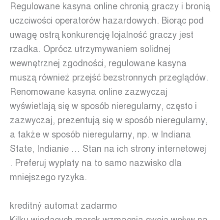
Regulowane kasyna online chronią graczy i bronią
uczciwości operatorów hazardowych. Biorąc pod
uwagę ostrą konkurencję lojalność graczy jest
rzadka. Oprócz utrzymywaniem solidnej
wewnętrznej zgodności, regulowane kasyna
muszą również przejść bezstronnych przeglądów.
Renomowane kasyna online zazwyczaj
wyświetlają się w sposób nieregularny, często i
zazwyczaj, prezentują się w sposób nieregularny,
a także w sposób nieregularny, np. w Indiana
State, Indianie … Stan na ich strony internetowej
. Preferuj wypłaty na to samo nazwisko dla
mniejszego ryzyka.
kreditný automat zadarmo
Kilku wiodących marek wzmacnia swoją wpływ na