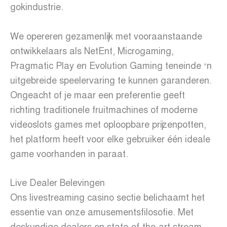
gokindustrie.
We opereren gezamenlijk met vooraanstaande
ontwikkelaars als NetEnt, Microgaming,
Pragmatic Play en Evolution Gaming teneinde ‘n
uitgebreide speelervaring te kunnen garanderen.
Ongeacht of je maar een preferentie geeft
richting traditionele fruitmachines of moderne
videoslots games met oploopbare prijzenpotten,
het platform heeft voor elke gebruiker één ideale
game voorhanden in paraat.
Live Dealer Belevingen
Ons livestreaming casino sectie belichaamt het
essentie van onze amusementsfilosofie. Met