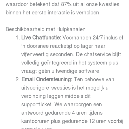
waardoor betekent dat 87% uit al onze kwesties
binnen het eerste interactie is verholpen.
Beschikbaarheid met Hulpkanalen
Live Chatfunctie:
Voorhanden 24/7 inclusief
‘n doorsnee reactietijd op lager naar
vijfenveertig seconden. De chatservice blijft
volledig geïntegreerd in het systeem plus
vraagt géén uitwendige software.
Email Ondersteuning:
Ten behoeve van
uitvoerigere kwesties is het mogelijk u
verbinding leggen middels dit
supportticket. We waarborgen een
antwoord gedurende 4 uren tijdens
kantooruren plus gedurende 12 uren voorbij