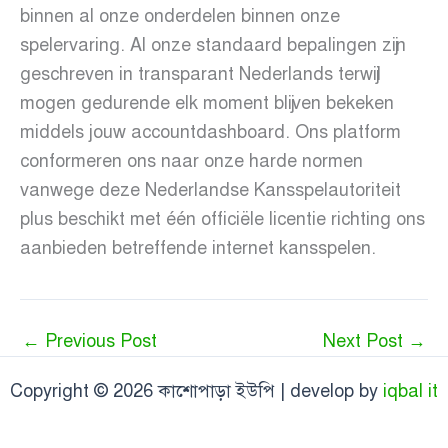
binnen al onze onderdelen binnen onze
spelervaring. Al onze standaard bepalingen zijn
geschreven in transparant Nederlands terwijl
mogen gedurende elk moment blijven bekeken
middels jouw accountdashboard. Ons platform
conformeren ons naar onze harde normen
vanwege deze Nederlandse Kansspelautoriteit
plus beschikt met één officiële licentie richting ons
aanbieden betreffende internet kansspelen.
←
Previous Post
Next Post
→
Copyright © 2026 কাশোপাড়া ইউপি | develop by
iqbal it