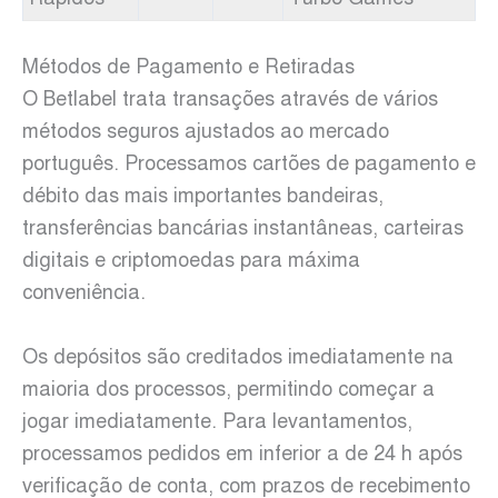
Métodos de Pagamento e Retiradas
O Betlabel trata transações através de vários
métodos seguros ajustados ao mercado
português. Processamos cartões de pagamento e
débito das mais importantes bandeiras,
transferências bancárias instantâneas, carteiras
digitais e criptomoedas para máxima
conveniência.
Os depósitos são creditados imediatamente na
maioria dos processos, permitindo começar a
jogar imediatamente. Para levantamentos,
processamos pedidos em inferior a de 24 h após
verificação de conta, com prazos de recebimento