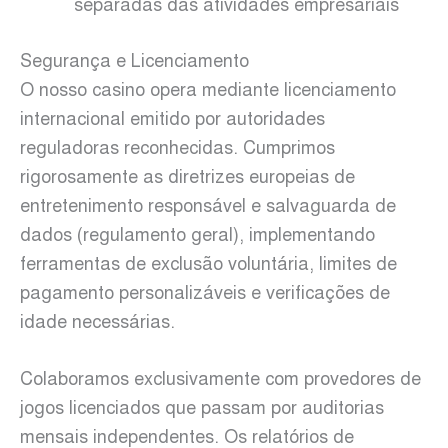
separadas das atividades empresariais
Segurança e Licenciamento
O nosso casino opera mediante licenciamento
internacional emitido por autoridades
reguladoras reconhecidas. Cumprimos
rigorosamente as diretrizes europeias de
entretenimento responsável e salvaguarda de
dados (regulamento geral), implementando
ferramentas de exclusão voluntária, limites de
pagamento personalizáveis e verificações de
idade necessárias.
Colaboramos exclusivamente com provedores de
jogos licenciados que passam por auditorias
mensais independentes. Os relatórios de