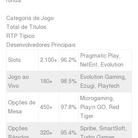
ronda.
Categoria de Jogo
Total de Títulos
RTP Típico
Desenvolvedores Principais
Pragmatic Play,
Slots
2.100+
96.2%
NetEnt, Evolution
Jogo ao
Evolution Gaming,
180+
98.5%
Vivo
Ezugi, Playtech
Microgaming,
Opções de
450+
97.8%
Play’n GO, Red
Mesa
Tiger
Opções
Spribe, SmartSoft,
320+
95.4%
Rápidos
Turbo Games