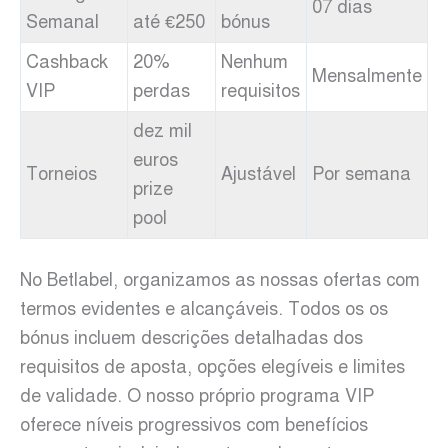
07 dias
Semanal
até €250
bónus
Cashback
20%
Nenhum
Mensalmente
VIP
perdas
requisitos
dez mil
euros
Torneios
Ajustável
Por semana
prize
pool
No Betlabel, organizamos as nossas ofertas com
termos evidentes e alcançáveis. Todos os os
bónus incluem descrições detalhadas dos
requisitos de aposta, opções elegíveis e limites
de validade. O nosso próprio programa VIP
oferece níveis progressivos com benefícios