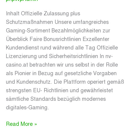
durch
heimischen
Inhalt Offizielle Zulassung plus
Zulassungen
Schutzmaßnahmen Unsere umfangreiches
und
Gaming-Sortiment Bezahlmöglichkeiten zur
fairen
Überblick Faire Bonusrichtlinien Exzellenter
Auszahlungsquoten
Kundendienst rund während alle Tag Offizielle
Lizenzierung und Sicherheitsrichtlinien In nv-
casino.at betrachten wir uns selbst in der Rolle
als Pionier in Bezug auf gesetzliche Vorgaben
und Kundenschutz. Die Plattform operiert gemäß
strengsten EU- Richtlinien und gewährleistet
sämtliche Standards bezüglich modernes
digitales-Gaming.
Read More »