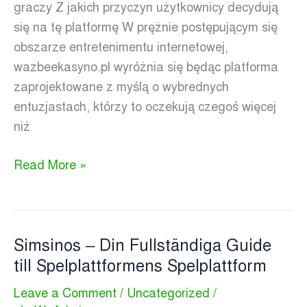
Online
graczy Z jakich przyczyn użytkownicy decydują
się na tę platformę W prężnie postępującym się
obszarze entretenimentu internetowej,
wazbeekasyno.pl wyróżnia się będąc platforma
zaprojektowane z myślą o wybrednych
entuzjastach, którzy to oczekują czegoś więcej
niż
Read More »
Simsinos – Din Fullständiga Guide
Simsinos
till Spelplattformens Spelplattform
–
Din
Leave a Comment
/
Uncategorized
/
Fullständiga