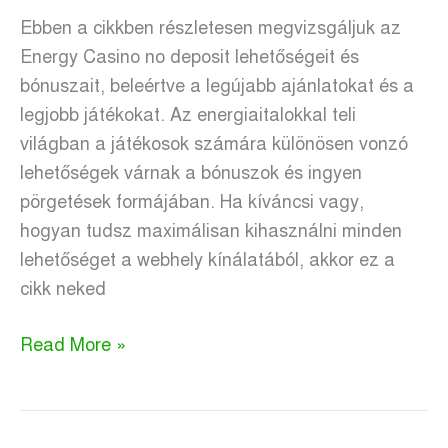
bónuszok
Ebben a cikkben részletesen megvizsgáljuk az
részletes
Energy Casino no deposit lehetőségeit és
bemutatása
bónuszait, beleértve a legújabb ajánlatokat és a
legjobb játékokat. Az energiaitalokkal teli
világban a játékosok számára különösen vonzó
lehetőségek várnak a bónuszok és ingyen
pörgetések formájában. Ha kíváncsi vagy,
hogyan tudsz maximálisan kihasználni minden
lehetőséget a webhely kínálatából, akkor ez a
cikk neked
Read More »