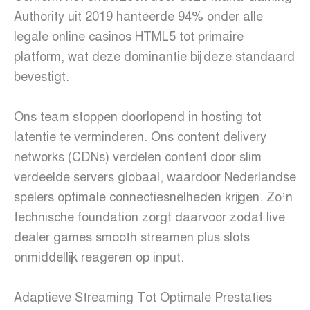
Authority uit 2019 hanteerde 94% onder alle
legale online casinos HTML5 tot primaire
platform, wat deze dominantie bij deze standaard
bevestigt.
Ons team stoppen doorlopend in hosting tot
latentie te verminderen. Ons content delivery
networks (CDNs) verdelen content door slim
verdeelde servers globaal, waardoor Nederlandse
spelers optimale connectiesnelheden krijgen. Zo’n
technische foundation zorgt daarvoor zodat live
dealer games smooth streamen plus slots
onmiddellijk reageren op input.
Adaptieve Streaming Tot Optimale Prestaties