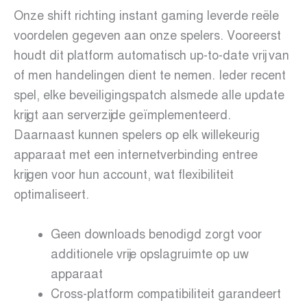
Onze shift richting instant gaming leverde reële
voordelen gegeven aan onze spelers. Vooreerst
houdt dit platform automatisch up-to-date vrij van
of men handelingen dient te nemen. Ieder recent
spel, elke beveiligingspatch alsmede alle update
krijgt aan serverzijde geïmplementeerd.
Daarnaast kunnen spelers op elk willekeurig
apparaat met een internetverbinding entree
krijgen voor hun account, wat flexibiliteit
optimaliseert.
Geen downloads benodigd zorgt voor
additionele vrije opslagruimte op uw
apparaat
Cross-platform compatibiliteit garandeert