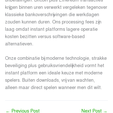
krijgen binnen uren verwerkt vergeleken tegenover
klassieke bankoverschrijvingen die werkdagen
zouden kunnen duren. Ons processing fees zijn
laag omdat instant platforms lagere operatie
kosten bezitten versus software-based
alternatieven.
Onze combinatie bij moderne technologie, strakke
beveiliging plus gebruiksvriendelijkheid vormt het
instant platform een ideale keuze met moderne
spelers. Buiten downloads, vrij van wachten,
alleen maar direct spelen wanneer men dit wilt.
←
Previous Post
Next Post
→