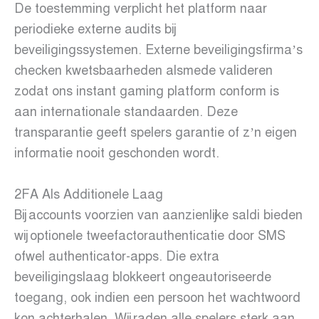
De toestemming verplicht het platform naar
periodieke externe audits bij
beveiligingssystemen. Externe beveiligingsfirma’s
checken kwetsbaarheden alsmede valideren
zodat ons instant gaming platform conform is
aan internationale standaarden. Deze
transparantie geeft spelers garantie of z’n eigen
informatie nooit geschonden wordt.
2FA Als Additionele Laag
Bij accounts voorzien van aanzienlijke saldi bieden
wij optionele tweefactorauthenticatie door SMS
ofwel authenticator-apps. Die extra
beveiligingslaag blokkeert ongeautoriseerde
toegang, ook indien een persoon het wachtwoord
kon achterhalen. Wij raden alle spelers sterk aan