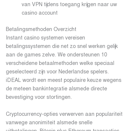
van VPN tijdens toegang krijgen naar uw
casino account
Betalingsmethoden Overzicht
Instant casino systemen vereisen
betalingssystemen die net zo snel werken gelijk
aan de games zelve. We ondersteunen 10
verscheidene betaalmethoden welke speciaal
geselecteerd zijn voor Nederlandse spelers.
iDEAL wordt een meest populaire keuze wegens
de meteen bankintegratie alsmede directe
bevestiging voor stortingen.
Cryptocurrency-opties verwerven aan populariteit
vanwege anonimiteit alsmede snelle
uitbetalingen. Bitcoin plus Ethereum transacties