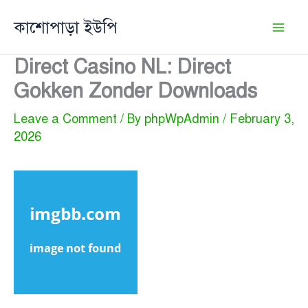
Skip
কাশোপাড়া ইউপি
to
content
Direct Casino NL: Direct
Gokken Zonder Downloads
Leave a Comment
/ By
phpWpAdmin
/
February 3,
2026