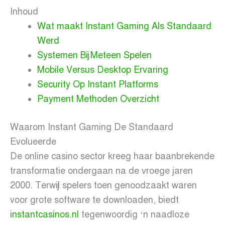
Inhoud
Wat maakt Instant Gaming Als Standaard
Werd
Systemen Bij Meteen Spelen
Mobile Versus Desktop Ervaring
Security Op Instant Platforms
Payment Methoden Overzicht
Waarom Instant Gaming De Standaard
Evolueerde
De online casino sector kreeg haar baanbrekende
transformatie ondergaan na de vroege jaren
2000. Terwijl spelers toen genoodzaakt waren
voor grote software te downloaden, biedt
instantcasinos.nl
tegenwoordig ‘n naadloze