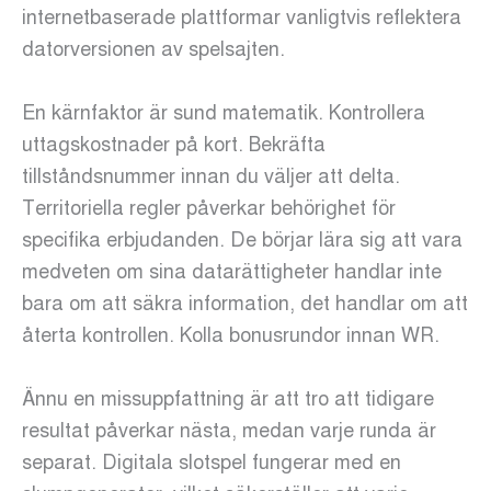
internetbaserade plattformar vanligtvis reflektera
datorversionen av spelsajten.
En kärnfaktor är sund matematik. Kontrollera
uttagskostnader på kort. Bekräfta
tillståndsnummer innan du väljer att delta.
Territoriella regler påverkar behörighet för
specifika erbjudanden. De börjar lära sig att vara
medveten om sina datarättigheter handlar inte
bara om att säkra information, det handlar om att
återta kontrollen. Kolla bonusrundor innan WR.
Ännu en missuppfattning är att tro att tidigare
resultat påverkar nästa, medan varje runda är
separat. Digitala slotspel fungerar med en