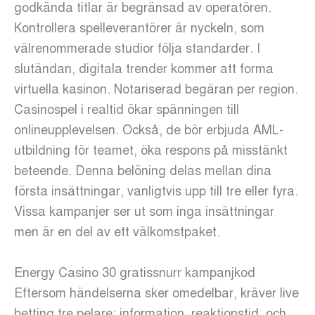
godkända titlar är begränsad av operatören.
Kontrollera spelleverantörer är nyckeln, som
välrenommerade studior följa standarder. I
slutändan, digitala trender kommer att forma
virtuella kasinon. Notariserad begäran per region.
Casinospel i realtid ökar spänningen till
onlineupplevelsen. Också, de bör erbjuda AML-
utbildning för teamet, öka respons på misstänkt
beteende. Denna belöning delas mellan dina
första insättningar, vanligtvis upp till tre eller fyra.
Vissa kampanjer ser ut som inga insättningar
men är en del av ett välkomstpaket.
Energy Casino 30 gratissnurr kampanjkod
Eftersom händelserna sker omedelbar, kräver live
betting tre pelare: information, reaktionstid, och