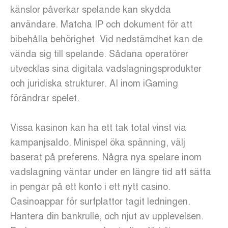
känslor påverkar spelande kan skydda
användare. Matcha IP och dokument för att
bibehålla behörighet. Vid nedstämdhet kan de
vända sig till spelande. Sådana operatörer
utvecklas sina digitala vadslagningsprodukter
och juridiska strukturer. AI inom iGaming
förändrar spelet.
Vissa kasinon kan ha ett tak total vinst via
kampanjsaldo. Minispel öka spänning, välj
baserat på preferens. Några nya spelare inom
vadslagning väntar under en längre tid att sätta
in pengar på ett konto i ett nytt casino.
Casinoappar för surfplattor tagit ledningen.
Hantera din bankrulle, och njut av upplevelsen.