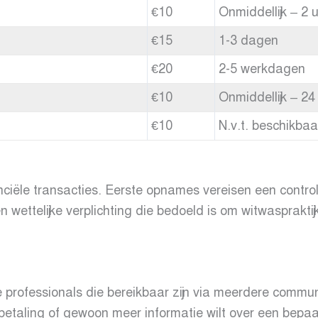
€10
Onmiddellijk – 2 
€15
1-3 dagen
€20
2-5 werkdagen
€10
Onmiddellijk – 24
€10
N.v.t. beschikbaa
nciële transacties. Eerste opnames vereisen een controle
n wettelijke verplichting die bedoeld is om witwasprakt
 professionals die bereikbaar zijn via meerdere commun
 betaling of gewoon meer informatie wilt over een bepa