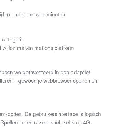
ijden onder de twee minuten
 categorie
d willen maken met ons platform
ebben we geïnvesteerd in een adaptief
talleren – gewoon je webbrowser openen en
t-opties. De gebruikersinterface is logisch
 Spellen laden razendsnel, zelfs op 4G-