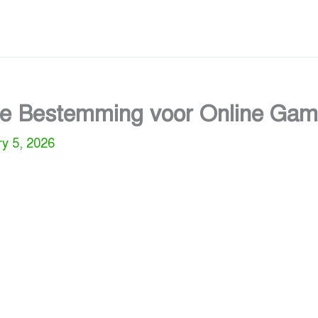
te Bestemming voor Online Gam
y 5, 2026