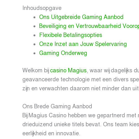
Inhoudsopgave
Ons Uitgebreide Gaming Aanbod
Beveiliging en Vertrouwbaarheid Vooro
Flexibele Betalingsopties
Onze Inzet aan Jouw Spelervaring
Gaming Onderweg
Welkom bij
casino Magius
, waar wij dagelijks
geavanceerde technologie met een divers spel
zijn en verwachten daarom niet minder dan ui
Ons Brede Gaming Aanbod
Bij Magius Casino hebben we gepartnerd met 
drieduizend unieke titels bevat. Ons team kies
eerlijkheid en innovatie.