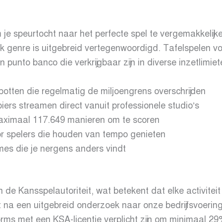
je speurtocht naar het perfecte spel te vergemakkelijke
lk genre is uitgebreid vertegenwoordigd. Tafelspelen 
 punto banco die verkrijgbaar zijn in diverse inzetlimiet
potten die regelmatig de miljoengrens overschrijden
iers streamen direct vanuit professionele studio’s
imaal 117.649 manieren om te scoren
r spelers die houden van tempo genieten
es die je nergens anders vindt
 de Kansspelautoriteit, wat betekent dat elke activitei
kt na een uitgebreid onderzoek naar onze bedrijfsvoerin
latforms met een KSA-licentie verplicht zijn om minimaa