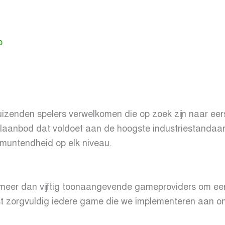
p
 duizenden spelers verwelkomen die op zoek zijn naar ee
aanbod dat voldoet aan de hoogste industriestandaarde
tmuntendheid op elk niveau.
meer dan vijftig toonaangevende gameproviders om een 
t zorgvuldig iedere game die we implementeren aan ons 