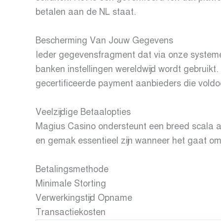
betalen aan de NL staat.
Bescherming Van Jouw Gegevens
Ieder gegevensfragment dat via onze systeme
banken instellingen wereldwijd wordt gebruikt
gecertificeerde payment aanbieders die vol
Veelzijdige Betaalopties
Magius Casino ondersteunt een breed scala aa
en gemak essentieel zijn wanneer het gaat om
Betalingsmethode
Minimale Storting
Verwerkingstijd Opname
Transactiekosten