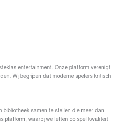
rsteklas entertainment. Onze platform verenigt
n. Wij begrijpen dat moderne spelers kritisch
bibliotheek samen te stellen die meer dan
platform, waarbij we letten op spel kwaliteit,