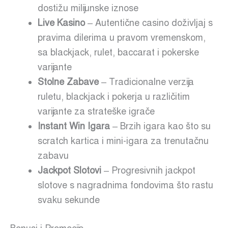
dostižu milijunske iznose
Live Kasino
– Autentične casino doživljaj s
pravima dilerima u pravom vremenskom,
sa blackjack, rulet, baccarat i pokerske
varijante
Stolne Zabave
– Tradicionalne verzija
ruletu, blackjack i pokerja u različitim
varijante za strateške igrače
Instant Win Igara
– Brzih igara kao što su
scratch kartica i mini-igara za trenutačnu
zabavu
Jackpot Slotovi
– Progresivnih jackpot
slotove s nagradnima fondovima što rastu
svaku sekunde