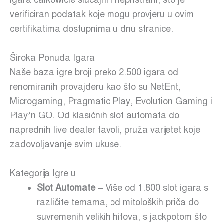
igara całkowicie slučajni i nepristrani, što je
verificiran podatak koje mogu provjeru u ovim
certifikatima dostupnima u dnu stranice.
Široka Ponuda Igara
Naše baza igre broji preko 2.500 igara od
renomiranih provajderu kao što su NetEnt,
Microgaming, Pragmatic Play, Evolution Gaming i
Play’n GO. Od klasičnih slot automata do
naprednih live dealer tavoli, pruža varijetet koje
zadovoljavanje svim ukuse.
Kategorija Igre u
Slot Automate
– Više od 1.800 slot igara s
različite temama, od mitoloških priča do
suvremenih velikih hitova, s jackpotom što