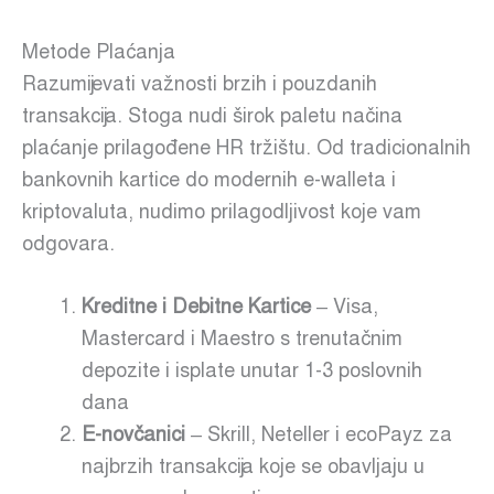
Metode Plaćanja
Razumijevati važnosti brzih i pouzdanih
transakcija. Stoga nudi širok paletu načina
plaćanje prilagođene HR tržištu. Od tradicionalnih
bankovnih kartice do modernih e-walleta i
kriptovaluta, nudimo prilagodljivost koje vam
odgovara.
Kreditne i Debitne Kartice
– Visa,
Mastercard i Maestro s trenutačnim
depozite i isplate unutar 1-3 poslovnih
dana
E-novčanici
– Skrill, Neteller i ecoPayz za
najbrzih transakcija koje se obavljaju u