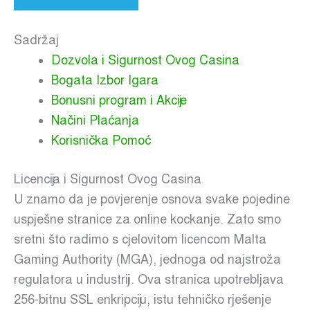
Sadržaj
Dozvola i Sigurnost Ovog Casina
Bogata Izbor Igara
Bonusni program i Akcije
Načini Plaćanja
Korisnička Pomoć
Licencija i Sigurnost Ovog Casina
U znamo da je povjerenje osnova svake pojedine
uspješne stranice za online kockanje. Zato smo
sretni što radimo s cjelovitom licencom Malta
Gaming Authority (MGA), jednoga od najstroža
regulatora u industriji. Ova stranica upotrebljava
256-bitnu SSL enkripciju, istu tehničko rješenje