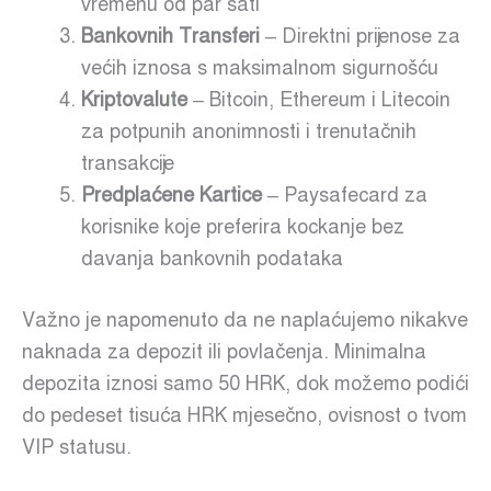
vremenu od par sati
Bankovnih Transferi
– Direktni prijenose za
većih iznosa s maksimalnom sigurnošću
Kriptovalute
– Bitcoin, Ethereum i Litecoin
za potpunih anonimnosti i trenutačnih
transakcije
Predplaćene Kartice
– Paysafecard za
korisnike koje preferira kockanje bez
davanja bankovnih podataka
Važno je napomenuto da ne naplaćujemo nikakve
naknada za depozit ili povlačenja. Minimalna
depozita iznosi samo 50 HRK, dok možemo podići
do pedeset tisuća HRK mjesečno, ovisnost o tvom
VIP statusu.