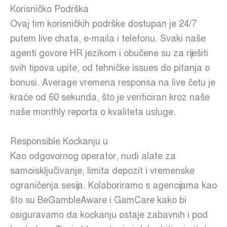
Korisničko Podrška
Ovaj tim korisničkih podrške dostupan je 24/7
putem live chata, e-maila i telefonu. Svaki naše
agenti govore HR jezikom i obučene su za riješiti
svih tipova upite, od tehničke issues do pitanja o
bonusi. Average vremena responsa na live četu je
kraće od 60 sekunda, što je verificiran kroz naše
naše monthly reporta o kvaliteta usluge.
Responsible Kockanju u
Kao odgovornog operator, nudi alate za
samoisključivanje, limita depozit i vremenske
ograničenja sesija. Kolaboriramo s agencijama kao
što su BeGambleAware i GamCare kako bi
osiguravamo da kockanju ostaje zabavnih i pod