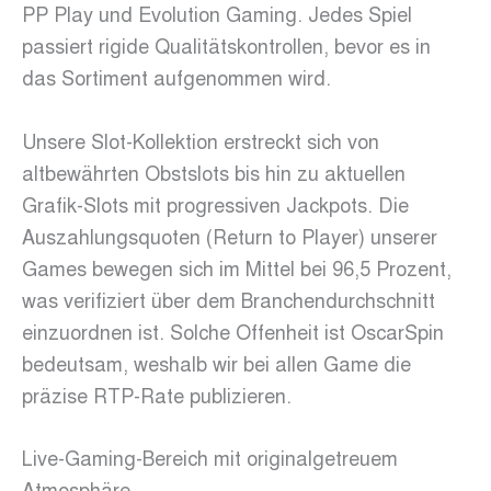
PP Play und Evolution Gaming. Jedes Spiel
passiert rigide Qualitätskontrollen, bevor es in
das Sortiment aufgenommen wird.
Unsere Slot-Kollektion erstreckt sich von
altbewährten Obstslots bis hin zu aktuellen
Grafik-Slots mit progressiven Jackpots. Die
Auszahlungsquoten (Return to Player) unserer
Games bewegen sich im Mittel bei 96,5 Prozent,
was verifiziert über dem Branchendurchschnitt
einzuordnen ist. Solche Offenheit ist OscarSpin
bedeutsam, weshalb wir bei allen Game die
präzise RTP-Rate publizieren.
Live-Gaming-Bereich mit originalgetreuem