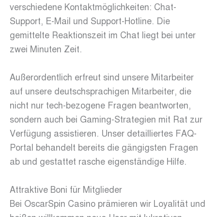
verschiedene Kontaktmöglichkeiten: Chat-
Support, E-Mail und Support-Hotline. Die
gemittelte Reaktionszeit im Chat liegt bei unter
zwei Minuten Zeit.
Außerordentlich erfreut sind unsere Mitarbeiter
auf unsere deutschsprachigen Mitarbeiter, die
nicht nur tech-bezogene Fragen beantworten,
sondern auch bei Gaming-Strategien mit Rat zur
Verfügung assistieren. Unser detailliertes FAQ-
Portal behandelt bereits die gängigsten Fragen
ab und gestattet rasche eigenständige Hilfe.
Attraktive Boni für Mitglieder
Bei OscarSpin Casino prämieren wir Loyalität und