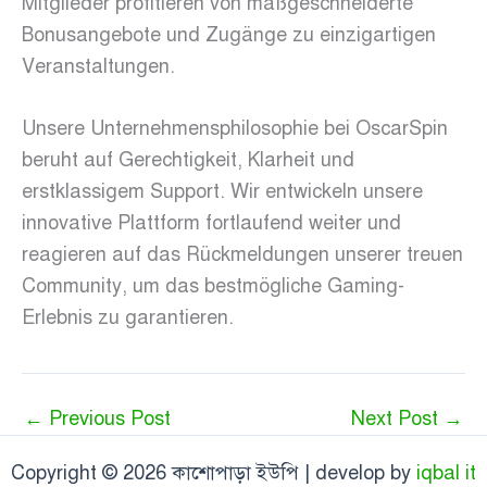
Mitglieder profitieren von maßgeschneiderte
Bonusangebote und Zugänge zu einzigartigen
Veranstaltungen.
Unsere Unternehmensphilosophie bei OscarSpin
beruht auf Gerechtigkeit, Klarheit und
erstklassigem Support. Wir entwickeln unsere
innovative Plattform fortlaufend weiter und
reagieren auf das Rückmeldungen unserer treuen
Community, um das bestmögliche Gaming-
Erlebnis zu garantieren.
←
Previous Post
Next Post
→
Copyright © 2026 কাশোপাড়া ইউপি | develop by
iqbal it