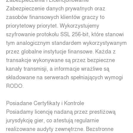
Zabezpieczenie danych prywatnych oraz
zasobów finansowych klientów graczy to
priorytetowy priorytet. Wykorzystujemy
szyfrowanie protokołu SSL 256-bit, które stanowi
tym analogicznym standardem wykorzystywanym
przez globalne instytucje finansowe. Każda z
transakcje wykonywane są przez bezpieczne
kanały transmisji, a informacje wrażliwe są
składowane na serwerach spełniających wymogi
RODO.
Posiadane Certyfikaty i Kontrole
Posiadamy licencję nadaną przez prestiżową
jurysdykcję gier, co atestują regularnie
realizowane audyty zewnętrzne. Bezstronne