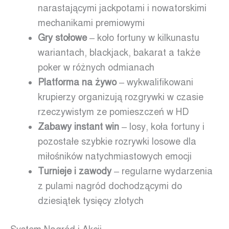
narastającymi jackpotami i nowatorskimi
mechanikami premiowymi
Gry stołowe
– koło fortuny w kilkunastu
wariantach, blackjack, bakarat a także
poker w różnych odmianach
Platforma na żywo
– wykwalifikowani
krupierzy organizują rozgrywki w czasie
rzeczywistym ze pomieszczeń w HD
Zabawy instant win
– losy, koła fortuny i
pozostałe szybkie rozrywki losowe dla
miłośników natychmiastowych emocji
Turnieje i zawody
– regularne wydarzenia
z pulami nagród dochodzącymi do
dziesiątek tysięcy złotych