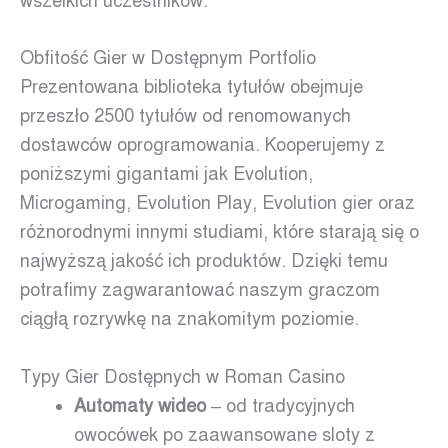
wszelkich uczestników.
Obfitość Gier w Dostępnym Portfolio
Prezentowana biblioteka tytułów obejmuje
przeszło 2500 tytułów od renomowanych
dostawców oprogramowania. Kooperujemy z
poniższymi gigantami jak Evolution,
Microgaming, Evolution Play, Evolution gier oraz
różnorodnymi innymi studiami, które starają się o
najwyższą jakość ich produktów. Dzięki temu
potrafimy zagwarantować naszym graczom
ciągłą rozrywkę na znakomitym poziomie.
Typy Gier Dostępnych w Roman Casino
Automaty wideo
– od tradycyjnych
owocówek po zaawansowane sloty z