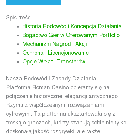
Spis treści
Historia Rodowód i Koncepcja Działania
Bogactwo Gier w Oferowanym Portfolio
Mechanizm Nagród i Akcji
Ochrona i Licencjonowanie
Opcje Wpłat i Transferów
Nasza Rodowód i Zasady Działania
Platforma Roman Casino opieramy się na
połączenie historycznej elegancji antycznego
Rzymu z współczesnymi rozwiązaniami
cyfrowymi. Ta platforma ukształtowała się z
troską o graczach, którzy szanują sobie nie tylko
doskonałą jakość rozgrywki, ale także