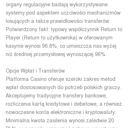
organy regulacyjne badają wykorzystywane
systemy pod aspektem uczciwości mechanizmów
losujących a także prawidłowości transferów.
Potwierdzony fakt: typowy współczynnik Return to
Player (Return to użytkownika) w oferowanym
kasynie wynosi 96.8%, co umieszcza nas wyżej
niż średniej przemysłowej wynoszącej 96%.
Opcje Wpłat i Transferów
Platforma Casino oferuje szeroki zakres metod
wpłat dostosowanych do potrzeb polskich graczy.
Akceptujemy tradycyjne transfery bankowe,
rozliczenia kartą kredytowe i debetowe, a również
nowoczesne konta elektroniczne i kryptowaluty.
Minimalna kwota zasilenia wynosi zaledwie 20