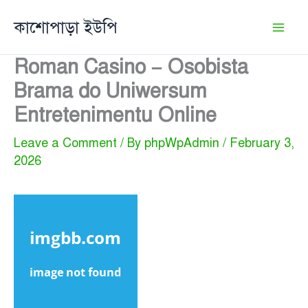
Skip
কাশোপাড়া ইউপি
to
content
Roman Casino – Osobista
Brama do Uniwersum
Entretenimentu Online
Leave a Comment
/ By
phpWpAdmin
/
February 3,
2026