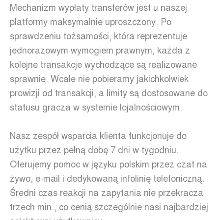
Mechanizm wypłaty transferów jest u naszej
platformy maksymalnie uproszczony. Po
sprawdzeniu tożsamości, która reprezentuje
jednorazowym wymogiem prawnym, każda z
kolejne transakcje wychodzące są realizowane
sprawnie. Wcale nie pobieramy jakichkolwiek
prowizji od transakcji, a limity są dostosowane do
statusu gracza w systemie lojalnościowym.
Nasz zespół wsparcia klienta funkcjonuje do
użytku przez pełną dobę 7 dni w tygodniu.
Oferujemy pomoc w języku polskim przez czat na
żywo, e-mail i dedykowaną infolinię telefoniczną.
Średni czas reakcji na zapytania nie przekracza
trzech min., co cenią szczególnie nasi najbardziej