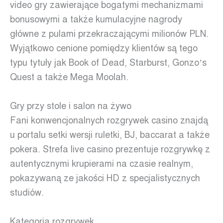
video gry zawierające bogatymi mechanizmami
bonusowymi a także kumulacyjne nagrody
główne z pulami przekraczającymi milionów PLN.
Wyjątkowo cenione pomiędzy klientów są tego
typu tytuły jak Book of Dead, Starburst, Gonzo’s
Quest a także Mega Moolah.
Gry przy stole i salon na żywo
Fani konwencjonalnych rozgrywek casino znajdą
u portalu setki wersji ruletki, BJ, baccarat a także
pokera. Strefa live casino prezentuje rozgrywkę z
autentycznymi krupierami na czasie realnym,
pokazywaną ze jakości HD z specjalistycznych
studiów.
Kategoria rozgrywek