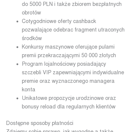
do 5000 PLN i także zbiorem bezpłatnych
obrotów
Cotygodniowe oferty cashback
pozwalające odebrac fragment utraconych
środków
Konkursy maszynowe oferujące pulami
premii przekraczającymi 50 000 złotych
Program lojalnościowy posiadający
szczebli VIP zapewniającymi indywidualne
premie oraz wyznaczonego managera
konta
Unikatowe propozycje urodzinowe oraz
bonusy reload dla regularnych klientów
Dostępne sposoby płatności
Zdajemy sobie sprawę, jak wygodne a także