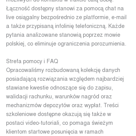
Łączność dostępny stanowi za pomocą chat na
live osiągalny bezpośrednio ze platformie, e-mail
a także przypisaną infolinię telefoniczną. Każde
pytania analizowane stanowią poprzez mowie
polskiej, co eliminuje ograniczenia porozumienia.
Strefa pomocy i FAQ
Opracowaliśmy rozbudowaną kolekcję danych
posiadającą rozwiązania względem najbardziej
stawiane kwestie odnoszące się do zapisu,
walidacji rachunku, warunków nagród oraz
mechanizmów depozytów oraz wypłat. Treści
szkoleniowe dostępne okazują się także w
postaci video-tutoriali, co pomaga świeżym
klientom startowe posunięcia w ramach