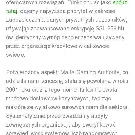
oferowanych rozwiązań. Funkcjonując jako
spójrz
tutaj
, dajemy najwyższą priorytet w zakresie
zabezpieczenia danych prywatnych uczestników,
używając zaawansowane enkrypcję SSL 256-bit –
ów identyczny wymóg bezpieczeństwa używany
przez organizacje kredytowe w całkowicie
świecie.
Potwierdzony aspekt: Malta Gaming Authority, co
udzieliła nam koncesję, stała się powołana w roku
2001 roku oraz z tego momentu kontrolowała
mnóstwo dostawców kasynowych, tworząc
niektóre ze wyjątkowo surowych norm dla sektora.
Systematycznie przeprowadzamy audyty
zewnętrznych organizacji, aby zweryfikować
sprawiedliwość systemów liczb randomowych