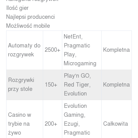
Ilość gier
Najlepsi producenci
Możliwość mobile
NetEnt,
Automaty do
Pragmatic
2500+
Kompletna
rozgrywek
Play,
Microgaming
Play’n GO,
Rozgrywki
150+
Red Tiger,
Kompletna
przy stole
Evolution
Evolution
Casino w
Gaming,
trybie na
200+
Ezugi,
Całkowita
żywo
Pragmatic