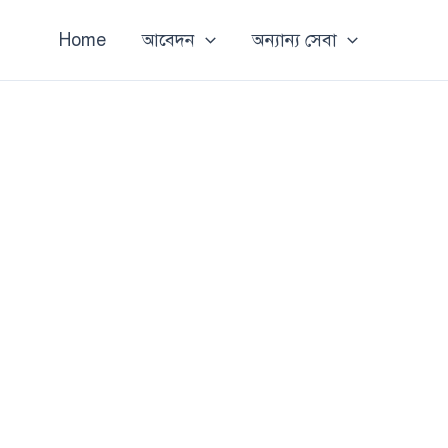
Home
আবেদন
অন্যান্য সেবা