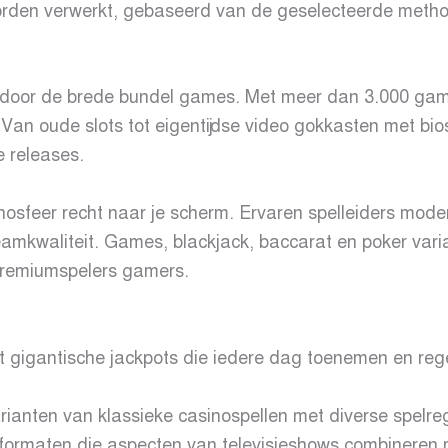
worden verwerkt, gebaseerd van de geselecteerde meth
 door de brede bundel games. Met meer dan 3.000 game
id. Van oude slots tot eigentijdse video gokkasten met 
 releases.
inosfeer recht naar je scherm. Ervaren spelleiders moder
amkwaliteit. Games, blackjack, baccarat en poker variati
 premiumspelers gamers.
gigantische jackpots die iedere dag toenemen en re
ianten van klassieke casinospellen met diverse spelre
 formaten die aspecten van televisieshows combineren