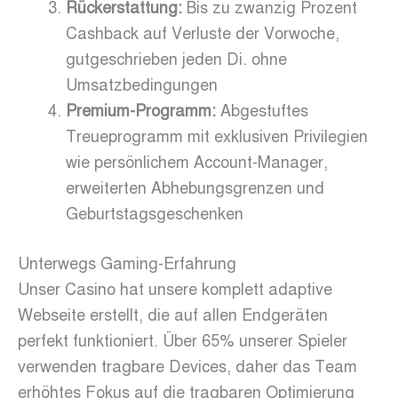
Rückerstattung:
Bis zu zwanzig Prozent
Cashback auf Verluste der Vorwoche,
gutgeschrieben jeden Di. ohne
Umsatzbedingungen
Premium-Programm:
Abgestuftes
Treueprogramm mit exklusiven Privilegien
wie persönlichem Account-Manager,
erweiterten Abhebungsgrenzen und
Geburtstagsgeschenken
Unterwegs Gaming-Erfahrung
Unser Casino hat unsere komplett adaptive
Webseite erstellt, die auf allen Endgeräten
perfekt funktioniert. Über 65% unserer Spieler
verwenden tragbare Devices, daher das Team
erhöhtes Fokus auf die tragbaren Optimierung