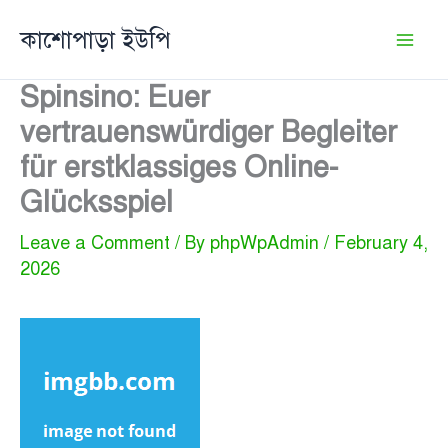
Skip
কাশোপাড়া ইউপি
to
content
Spinsino: Euer
vertrauenswürdiger Begleiter
für erstklassiges Online-
Glücksspiel
Leave a Comment
/ By
phpWpAdmin
/
February 4,
2026