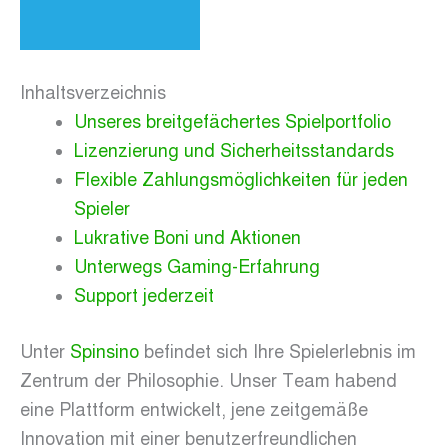
Inhaltsverzeichnis
Unseres breitgefächertes Spielportfolio
Lizenzierung und Sicherheitsstandards
Flexible Zahlungsmöglichkeiten für jeden
Spieler
Lukrative Boni und Aktionen
Unterwegs Gaming-Erfahrung
Support jederzeit
Unter
Spinsino
befindet sich Ihre Spielerlebnis im
Zentrum der Philosophie. Unser Team habend
eine Plattform entwickelt, jene zeitgemäße
Innovation mit einer benutzerfreundlichen