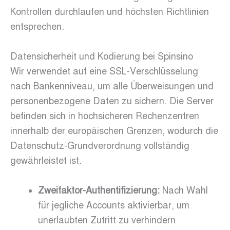
Kontrollen durchlaufen und höchsten Richtlinien
entsprechen.
Datensicherheit und Kodierung bei Spinsino
Wir verwendet auf eine SSL-Verschlüsselung
nach Bankenniveau, um alle Überweisungen und
personenbezogene Daten zu sichern. Die Server
befinden sich in hochsicheren Rechenzentren
innerhalb der europäischen Grenzen, wodurch die
Datenschutz-Grundverordnung vollständig
gewährleistet ist.
Zweifaktor-Authentifizierung:
Nach Wahl
für jegliche Accounts aktivierbar, um
unerlaubten Zutritt zu verhindern