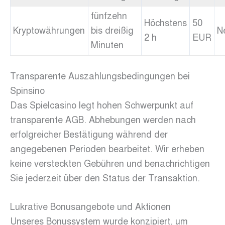
fünfzehn
Höchstens
50
Kryptowährungen
bis dreißig
N
2 h
EUR
Minuten
Transparente Auszahlungsbedingungen bei
Spinsino
Das Spielcasino legt hohen Schwerpunkt auf
transparente AGB. Abhebungen werden nach
erfolgreicher Bestätigung während der
angegebenen Perioden bearbeitet. Wir erheben
keine versteckten Gebühren und benachrichtigen
Sie jederzeit über den Status der Transaktion.
Lukrative Bonusangebote und Aktionen
Unseres Bonussystem wurde konzipiert, um