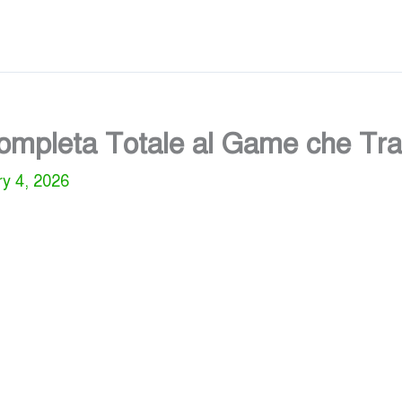
mpleta Totale al Game che Tras
y 4, 2026