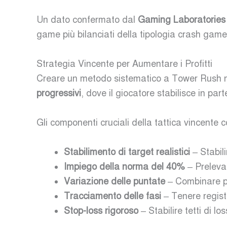
Un dato confermato dal
Gaming Laboratories I
game più bilanciati della tipologia crash game
Strategia Vincente per Aumentare i Profitti
Creare un metodo sistematico a Tower Rush ne
progressivi
, dove il giocatore stabilisce in par
Gli componenti cruciali della tattica vincente
Stabilimento di target realistici
– Stabili
Impiego della norma del 40%
– Prelevar
Variazione delle puntate
– Combinare pu
Tracciamento delle fasi
– Tenere registr
Stop-loss rigoroso
– Stabilire tetti di l