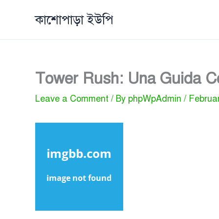
Skip
কাশোপাড়া ইউপি
to
content
Tower Rush: Una Guida Co
Leave a Comment
/ By
phpWpAdmin
/
Februar