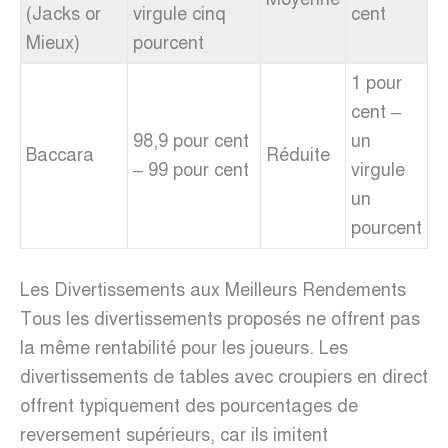
(Jacks or
virgule cinq
cent
Mieux)
pourcent
1 pour
cent –
98,9 pour cent
un
Baccara
Réduite
– 99 pour cent
virgule
un
pourcent
Les Divertissements aux Meilleurs Rendements
Tous les divertissements proposés ne offrent pas
la même rentabilité pour les joueurs. Les
divertissements de tables avec croupiers en direct
offrent typiquement des pourcentages de
reversement supérieurs, car ils imitent