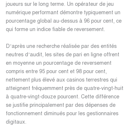
joueurs sur le long terme. Un opérateur de jeu
numérique performant démontre typiquement un
pourcentage global au-dessus à 96 pour cent, ce
qui forme un indice fiable de reversement.
D’après une recherche réalisée par des entités
neutres d’audit, les sites de pari en ligne offrent
en moyenne un pourcentage de reversement
compris entre 95 pour cent et 98 pour cent,
nettement plus élevé aux casinos terrestres qui
atteignent fréquemment près de quatre-vingt-huit
à quatre-vingt-douze pourcent. Cette différence
se justifie principalement par des dépenses de
fonctionnement diminués pour les gestionnaires
digitaux.